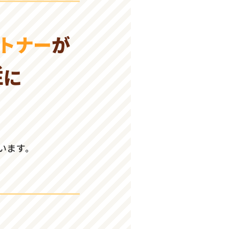
ートナー
が
Éに
います。