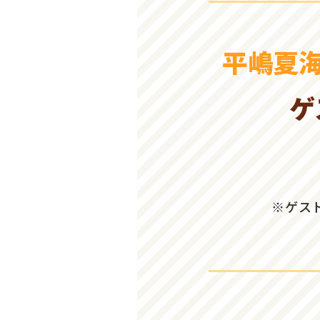
平嶋夏
ゲ
※ゲス