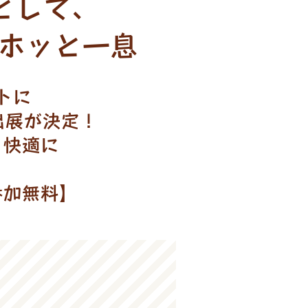
として、
』でホッと一息
トに
て出展が決定！
、快適に
参加無料】