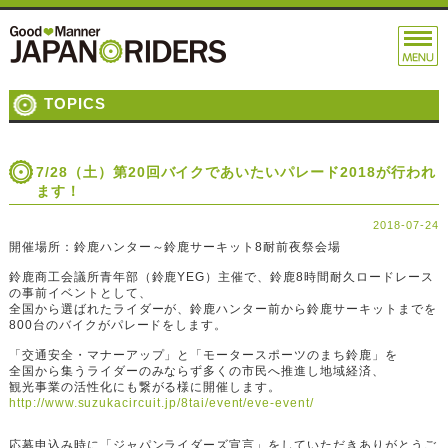
TOPICS
7/28（土）第20回バイクであいたいパレード2018が行われ
ます！
2018-07-24
開催場所：鈴鹿ハンター～鈴鹿サーキット8耐前夜祭会場
鈴鹿商工会議所青年部（鈴鹿YEG）主催で、鈴鹿8時間耐久ロードレース
の事前イベントとして、
全国から選ばれたライダーが、鈴鹿ハンター前から鈴鹿サーキットまでを
800台のバイクがパレードをします。
「交通安全・マナーアップ」と「モータースポーツのまち鈴鹿」を
全国から集うライダーのみならず多くの市民へ推進し地域経済、
観光事業の活性化にも繋がる様に開催します。
http://www.suzukacircuit.jp/8tai/event/eve-event/
応募申込み時に「ジャパンライダーズ宣言」をしていただきありがとうご