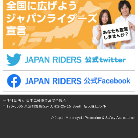
一般社団法人 日本二輪車普及安全協会
〒170-0005 東京都豊島区南大塚2-25-15 South 新大塚ビル7F
© Japan Motorcycle Promotion & Safety Association