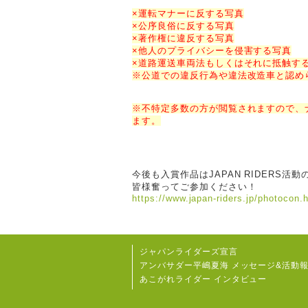
×運転マナーに反する写真
×公序良俗に反する写真
×著作権に違反する写真
×他人のプライバシーを侵害する写真
×道路運送車両法もしくはそれに抵触す
※公道での違反行為や違法改造車と認め
※不特定多数の方が閲覧されますので、
ます。
今後も入賞作品はJAPAN RIDERS
皆様奮ってご参加ください！
https://www.japan-riders.jp/photocon.
ジャパンライダーズ宣言
アンバサダー平嶋夏海 メッセージ&活動
あこがれライダー インタビュー