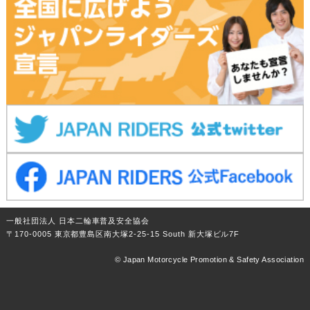
一般社団法人 日本二輪車普及安全協会
〒170-0005 東京都豊島区南大塚2-25-15 South 新大塚ビル7F
© Japan Motorcycle Promotion & Safety Association