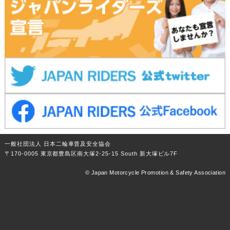
一般社団法人 日本二輪車普及安全協会
〒170-0005 東京都豊島区南大塚2-25-15 South 新大塚ビル7F
© Japan Motorcycle Promotion & Safety Association