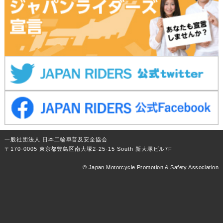
一般社団法人 日本二輪車普及安全協会
〒170-0005 東京都豊島区南大塚2-25-15 South 新大塚ビル7F
© Japan Motorcycle Promotion & Safety Association